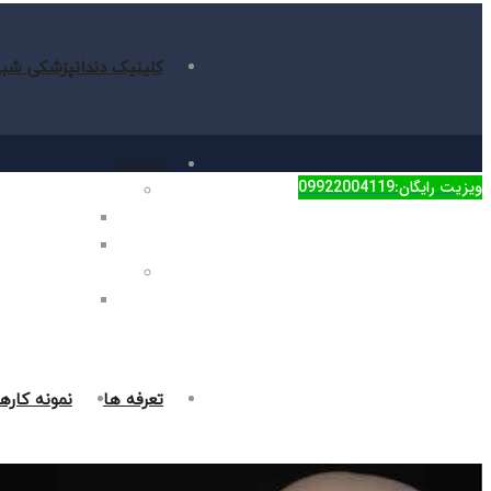
کلینیک دندانپزشکی شبا
خدمات
ویزیت رایگان:09922004119
دندانپزشکی زیبایی
جراحی فک در غر
روکش دندان در 
دندانپزشکی ترمیمی
پر کردن دندان د
تعرفه ها
نمونه کاره