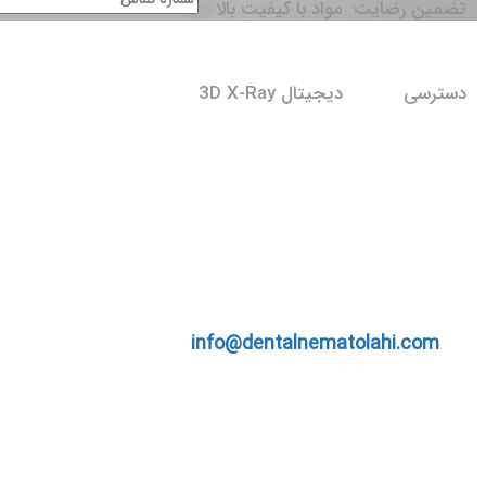
تضمین رضایت
مواد با کیفیت بالا
دسترسی
دیجیتال 3D X-Ray
تهران، بلوار مزداران، بین سپهر و نارون، روبه رو بانک سامان
تماس با ما
09922004119
@dental_nematolahi
info@dentalnematolahi.com