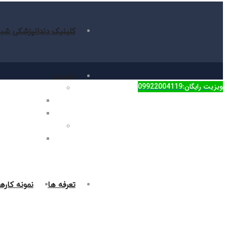
کلینیک دندانپزشکی شبا
خدمات
ویزیت رایگان:09922004119
دندانپزشکی زیبایی
جراحی فک در غر
روکش دندان در 
دندانپزشکی ترمیمی
پر کردن دندان د
تعرفه ها
نمونه کاره