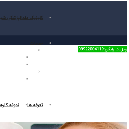
کلینیک دندانپزشکی شبا
خدمات
ویزیت رایگان:09922004119
دندانپزشکی زیبایی
جراحی فک در غر
روکش دندان در 
دندانپزشکی ترمیمی
پر کردن دندان د
تعرفه ها
نمونه کاره