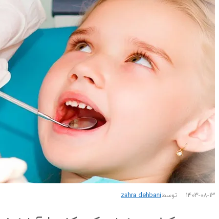
۱۴۰۳-۰۸-۱۳
توسط
zahra dehbani