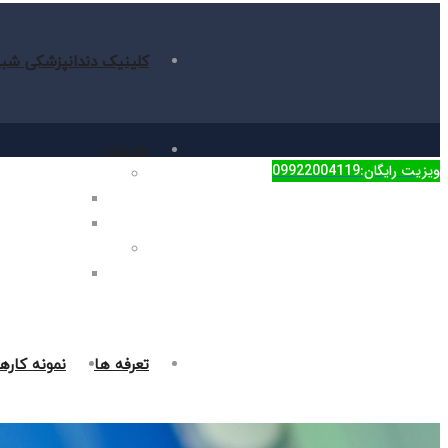
کلینیک دندانپزشکی شبا
خدمات
ویزیت رایگان:09922004119
دندانپزشکی زیبایی
جراحی فک در غر
روکش دندان در 
دندانپزشکی ترمیمی
پر کردن دندان د
تعرفه ها
نمونه کاره