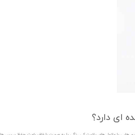
ه ای دارد؟
یی با ماژول های پلاستیکی رنگی یا به صورت شفاف باعث حفظ بریس ها می شوند