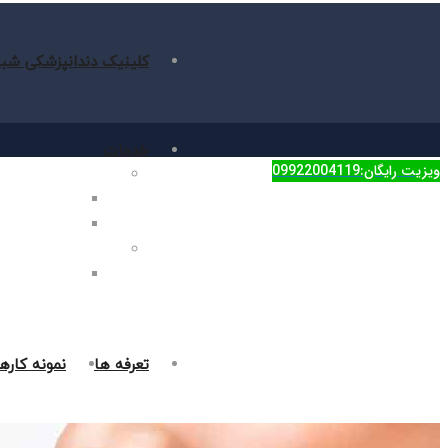
کلینیک دندانپزشکی شبا
خدمات
ویزیت رایگان:09922004119
دندانپزشکی زیبایی
جراحی فک در غر
روکش دندان در 
دندانپزشکی ترمیمی
پر کردن دندان د
تعرفه ها
نمونه کاره