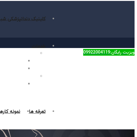
کلینیک دندانپزشکی شبا
خدمات
ویزیت رایگان:09922004119
دندانپزشکی زیبایی
جراحی فک در غر
روکش دندان در 
دندانپزشکی ترمیمی
پر کردن دندان د
تعرفه ها
نمونه کاره