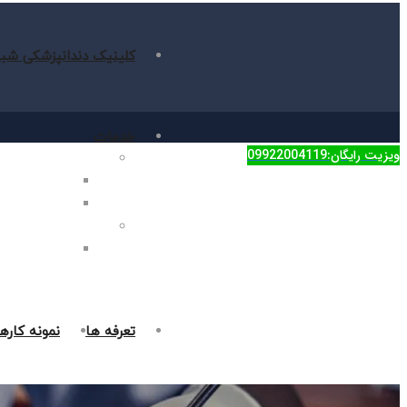
کلینیک دندانپزشکی شبا
خدمات
ویزیت رایگان:09922004119
دندانپزشکی زیبایی
جراحی فک در غر
روکش دندان در 
دندانپزشکی ترمیمی
پر کردن دندان د
تعرفه ها
نمونه کاره