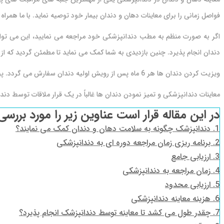
فواصل زمانی را برای معاینات دهان و دندان بیمار خود توصیه نماید. با ما همراه
اگر به صورت منظم به مطب دندانپزشکی خود مراجعه می نمایید، این می توان
دندان انجام پذیرد. چنین بازدیدی به شما کمک می نماید تا مطمئن گردید که از
ویزیت کردن دندان ها هر 6 ماه پس از رویش اولیه دندان سفارش می گردد. پوسیدگی دندان غالباً در کودکان زیر ۶ سال به دلیل شیردهی، استفاده از بطری، مصرف آب میوه و … شایع می باشد.
معاینات دندانپزشکی و تمیز نمودن دندان ها غالباً در یک قرار ملاقات توسط دن
در این مقاله قرار است عناوین زیر را مورد بررسی
1.
دندانپزشک چگونه به سلامت دهان و دندان کمک می نمایند؟
2.
برنامه ریزی زمان مراجعه دوره ای به دندانپزشکی
3.
ارزیابی جامع
4.
زمان مراجعه به دندانپزشکی
5.
ارزیابی محدود
6.
هزینه معاینه دندانپزشکی
7.
چقدر طول می کشد تا معاینه توسط دندانپزشک انجام پذیرد؟