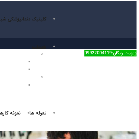
کلینیک دندانپزشکی شبا
خدمات
ویزیت رایگان:09922004119
دندانپزشکی زیبایی
جراحی فک در غر
روکش دندان در 
دندانپزشکی ترمیمی
پر کردن دندان د
تعرفه ها
نمونه کاره