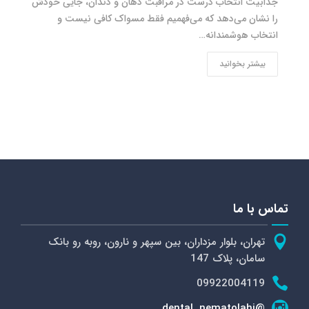
جذابیت انتخاب درست در مراقبت دهان و دندان، جایی خودش
را نشان می‌دهد که می‌فهمیم فقط مسواک کافی نیست و
انتخاب هوشمندانه…
بیشتر بخوانید
تماس با ما
تهران، بلوار مزداران، بین سپهر و نارون، روبه رو بانک
سامان، پلاک 147
09922004119
@dental_nematolahi