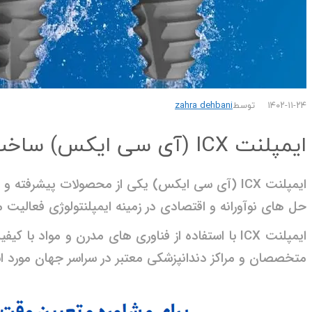
۱۴۰۲-۱۱-۲۴
توسط
zahra dehbani
ایمپلنت ICX (آی سی ایکس) ساخت آلمان
حل های نوآورانه و اقتصادی در زمینه ایمپلنتولوژی فعالیت م
متخصصان و مراکز دندانپزشکی معتبر در سراسر جهان مورد است