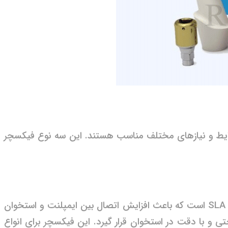
ی شرایط و نیازهای مختلف مناسب هستند. این سه نوع فیکسچر
این فیکسچر با قطر ۳.۷ تا ۵.۲ میلی متر و طول ۸ تا ۱۶ میلی متر در دسترس است. این فیکسچر دارای سطحی با پوشش SLA است که باعث افزایش اتصال بین ایمپلنت و استخوان
با دقت در استخوان قرار گیرد. این فیکسچر برای انواع