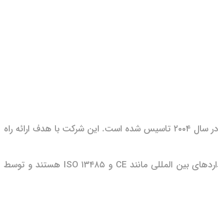
ایمپلنت ICX (آی سی ایکس) یکی از محصولات پیشرفته و با کیفیت شرکت Medentis Medical GmbH آلمان است که در سال ۲۰۰۴ تاسیس شده است. این شرکت با هدف ارائه راه
ایمپلنت ICX با استفاده از فناوری های مدرن و مواد با کیفیت بالا طراحی و تولید می شود. این ایمپلنت ها دارای استانداردهای بین المللی مانند CE و ISO ۱۳۴۸۵ هستند و توسط