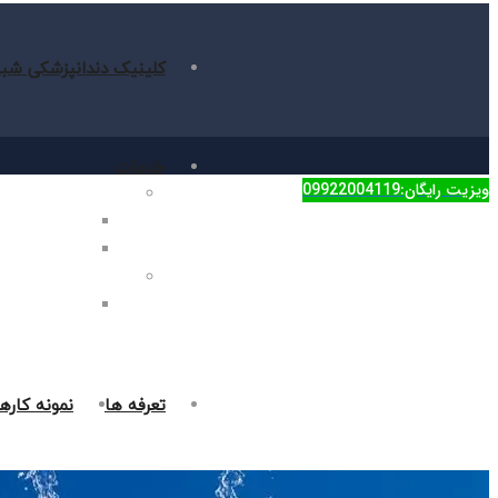
کلینیک دندانپزشکی شبا
خدمات
ویزیت رایگان:09922004119
دندانپزشکی زیبایی
جراحی فک در غر
روکش دندان در 
دندانپزشکی ترمیمی
پر کردن دندان د
تعرفه ها
نمونه کاره