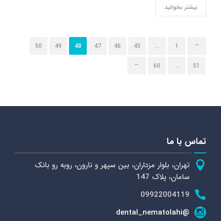
بیشتر بخوانید
←
50
49
48
47
46
45
…
1
→
60
…
51
تماس با ما
تهران، بلوار مزداران، بین سپهر و نارون، روبه رو بانک
سامان، پلاک 147
09922004119
@dental_nematolahi